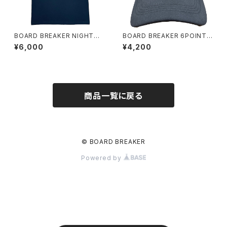
BOARD BREAKER NIGHTMA
BOARD BREAKER 6POINT
RE TEE
TRUCKER CAP
¥6,000
¥4,200
商品一覧に戻る
© BOARD BREAKER
Powered by