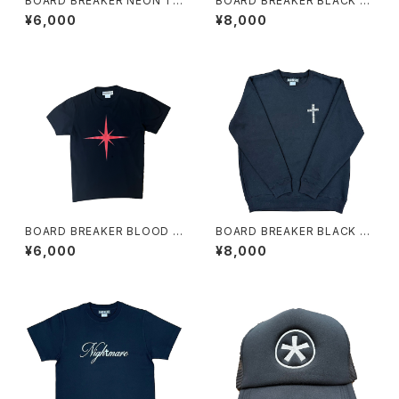
BOARD BREAKER NEON TE
BOARD BREAKER BLACK B
E
LUE FLAME HOODIE
¥6,000
¥8,000
BOARD BREAKER BLOOD S
BOARD BREAKER BLACK C
AILING TEE
ROSS STUDS SWEATSHIR
¥6,000
¥8,000
T