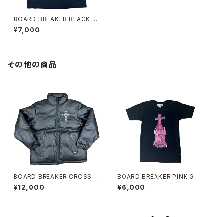
BOARD BREAKER BLACK L
ONG SLEEVE TE
¥7,000
その他の商品
BOARD BREAKER CROSS S
BOARD BREAKER PINK GRA
TUDS PUFFER JACKET
VE TEE
¥12,000
¥6,000