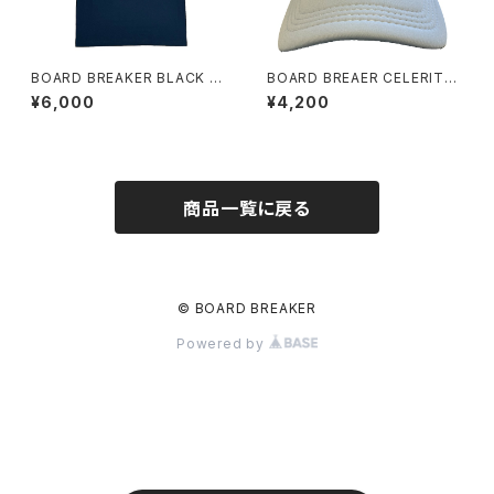
BOARD BREAKER BLACK T
BOARD BREAER CELERITY
EE
TRUCKER CAP GRAY LIME
¥6,000
¥4,200
GEEN
商品一覧に戻る
© BOARD BREAKER
Powered by