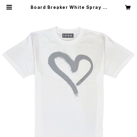
Board Breaker White Spray H
eart Tee | BOARD BREAKER