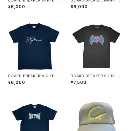
BOARD BREAKER WHITE C
BOARD BREAKER NIGHTMA
ROSS TEE
RE WHITE TEE
¥6,000
¥6,000
BOARD BREAKER NIGHTMA
BOARD BREAKER SKULL FE
RE TEE
ATHER BLACK TEE
¥6,000
¥7,500