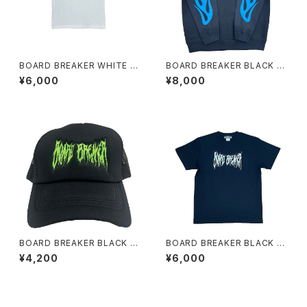
BOARD BREAKER WHITE M
BOARD BREAKER BLACK B
ODS TEE
LUE FLAME SWEATSHIRT
¥6,000
¥8,000
BOARD BREAKER BLACK A
BOARD BREAKER BLACK T
ND BREEN TRUCKER CAP
EE
¥4,200
¥6,000